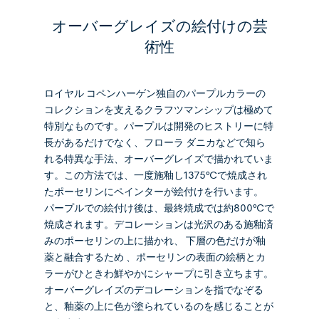
オーバーグレイズの絵付けの芸
術性
ロイヤル コペンハーゲン独自のパープルカラーの
コレクションを支えるクラフツマンシップは極めて
特別なものです。パープルは開発のヒストリーに特
長があるだけでなく、フローラ ダニカなどで知ら
れる特異な手法、オーバーグレイズで描かれていま
す。この方法では、一度施釉し1375℃で焼成され
たポーセリンにペインターが絵付けを行います。
パープルでの絵付け後は、最終焼成では約800℃で
焼成されます。デコレーションは光沢のある施釉済
みのポーセリンの上に描かれ、 下層の色だけが釉
薬と融合するため 、ポーセリンの表面の絵柄とカ
ラーがひときわ鮮やかにシャープに引き立ちます。
オーバーグレイズのデコレーションを指でなぞる
と、釉薬の上に色が塗られているのを感じることが