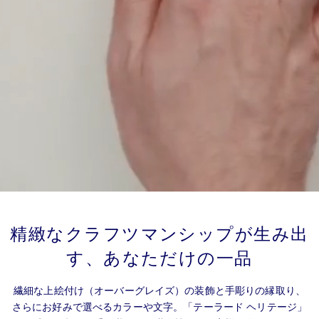
テーラード ヘリテージ
精緻なクラフツマンシップが生み出
時を超えるデザインに、あなたらしさを
す、あなただけの一品
Stop
繊細な上絵付け（オーバーグレイズ）の装飾と手彫りの縁取り、
さらにお好みで選べるカラーや文字。「テーラード ヘリテージ」