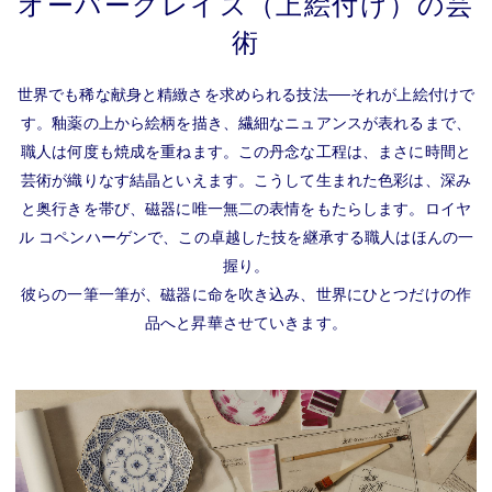
オーバーグレイズ（上絵付け）の芸
術
世界でも稀な献身と精緻さを求められる技法──それが上絵付けで
す。釉薬の上から絵柄を描き、繊細なニュアンスが表れるまで、
職人は何度も焼成を重ねます。この丹念な工程は、まさに時間と
芸術が織りなす結晶といえます。こうして生まれた色彩は、深み
と奥行きを帯び、磁器に唯一無二の表情をもたらします。ロイヤ
ル コペンハーゲンで、この卓越した技を継承する職人はほんの一
握り。
彼らの一筆一筆が、磁器に命を吹き込み、世界にひとつだけの作
品へと昇華させていきます。