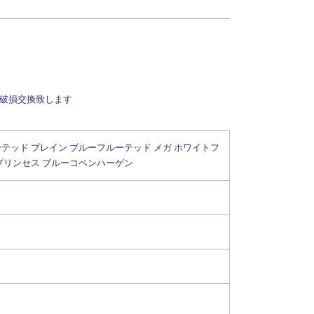
で破損交換致します
テッド プレイン
ブルーフルーテッド メガ
ホワイトフ
プリンセス
ブルーコペンハーゲン