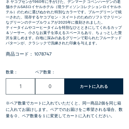
ネ ヤコブセンが1960年に手がけた、デンマーク コペンハーゲンの老
舗ホテルSASロイヤルホテル（現ラディソンコレクションロイヤルホ
テル）のために選びぬかれた特別なカラーです。ブルーグリーンで統
一された、現存するヤコブセン・スイートのためのソフトでクリーン
なグリーンのテーブルウェアが2025年に復刻されました。
ティータイムやコーヒータイムを特別なひとときにしてくれるカップ
＆ソーサー。小さなお菓子を添えるスペースもあり、ちょっとした贅
沢を楽しめます。白地に深みのあるグリーンで彩られたフルーテッド
パターンが、クラシックで洗練された印象を与えます。
商品コード：
1078747
数量：
ペア数量：
カートに入れる
※ペア数量でカートに入れていただくと、同一商品2個を同じ箱
に入れてお届けします。ペアでのお届けをご希望される場合、数
量を０、ペア数量を１に変更してカートに入れてください。