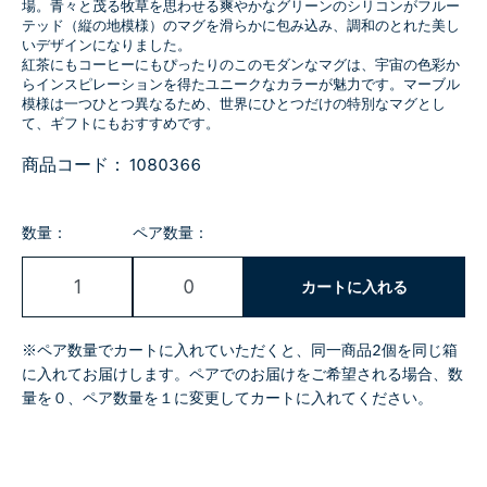
場。青々と茂る牧草を思わせる爽やかなグリーンのシリコンがフルー
テッド（縦の地模様）のマグを滑らかに包み込み、調和のとれた美し
いデザインになりました。
紅茶にもコーヒーにもぴったりのこのモダンなマグは、宇宙の色彩か
らインスピレーションを得たユニークなカラーが魅力です。マーブル
模様は一つひとつ異なるため、世界にひとつだけの特別なマグとし
て、ギフトにもおすすめです。
商品コード：
1080366
数量：
ペア数量：
カートに入れる
※ペア数量でカートに入れていただくと、同一商品2個を同じ箱
に入れてお届けします。ペアでのお届けをご希望される場合、数
量を０、ペア数量を１に変更してカートに入れてください。