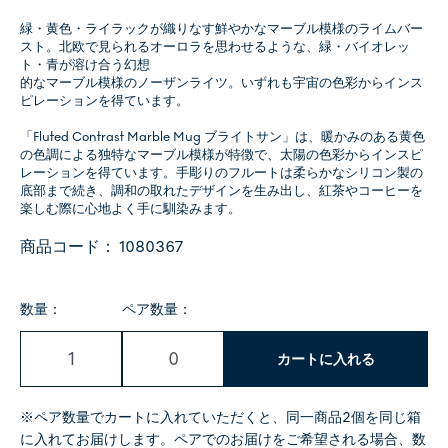
緑・黄色・ライラックが織りなす鮮やかなマーブル模様のライムバー
スト。北欧で見られるオーロラを思わせるような、緑・バイオレッ
ト・青が溶け合う幻想
的なマーブル模様のノーザンライツ。いずれも宇宙の色彩からインス
ピレーションを得ています。
「Fluted Contrast Marble Mug ブライトサン」は、暖かみのある黄色
の色調による独特なマーブル模様が特徴で、太陽の色彩からインスピ
レーションを得ています。手彫りのフルートは柔らかなシリコン製の
底部まで続き、調和の取れたデザインを生み出し、紅茶やコーヒーを
楽しむ際に心地よく手に馴染みます。
商品コード：
1080367
数量：
ペア数量：
カートに入れる
※ペア数量でカートに入れていただくと、同一商品2個を同じ箱
に入れてお届けします。ペアでのお届けをご希望される場合、数