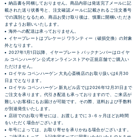
• 納品書を同梱しておりません。商品内容は発送完了メールに記
載された送り状番号と、注文確認メールに記載されるご注文番号
での識別となるため、商品お受け取り後は、慎重に開梱いただき
ますようお願いいたします。
• 海外への配送は承っておりません。
• イヤープレートはブレケージ ワランティー（破損交換）の対象
外となります。
• 2027年1月1日以降、イヤープレート バックナンバーはロイヤ
ル コペンハーゲン 公式オンラインストアや正規店舗でご購入い
ただけません。
• ロイヤル コペンハーゲン 大丸心斎橋店のお取り扱いは6月30
日までとなります。
• ロイヤル コペンハーゲン 新丸ビル店では2026年12月31日まで
ご注文を承ります。代引き配送も承っておりますので、ご来店が
難しいお客様にもお届けが可能です。その際、送料および手数料
が別途発生いたします。
• 店頭でのお取り寄せには、お渡しまでに３-６ヶ月ほどお時間
をいただく場合がございます。
• 年号によっては、お取り寄せを承りかねる場合がございます。
• ご決済をもって、上記内容すべてに同意いただいたものとさせ