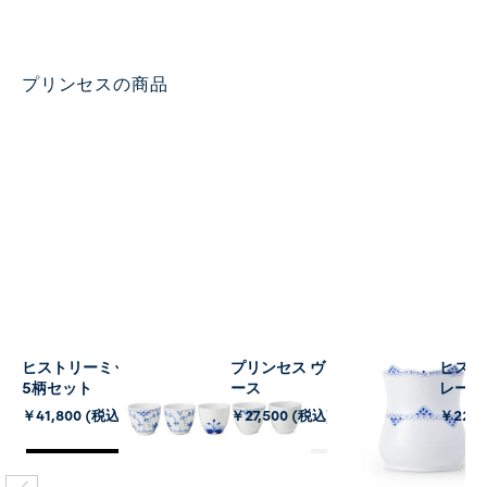
プリンセスの商品
ヒストリーミックス カップ
プリンセス ヴィンテージベ
ヒスト
5柄セット
ース
レート5
￥41,800 (税込)
￥27,500 (税込)
￥22,0