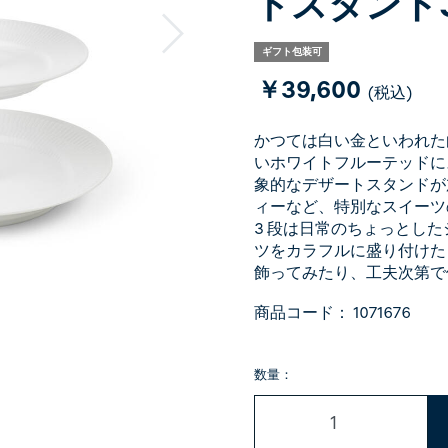
トスタンド
ギフト包装可
￥39,600
(税込)
かつては白い金といわれた
いホワイトフルーテッドに
象的なデザートスタンドが
ィーなど、特別なスイーツ
3 段は日常のちょっとし
ツをカラフルに盛り付けた
飾ってみたり、工夫次第で
商品コード：
1071676
数量：