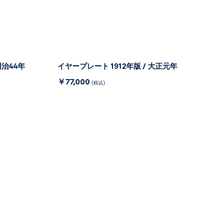
明治44年
イヤープレート 1912年版 / 大正元年
￥77,000
(税込)