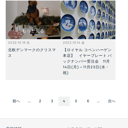
もっと見る
もっと見る
2022.10.19 水
2022.10.14 金
北欧デンマークのクリスマ
【ロイヤル コペンハーゲン
ス
本店】 イヤープレート バ
ックナンバー受注会 11月
14日(月)～11月23日(水・
祝)
前へ
...
2
3
4
5
6
...
次へ