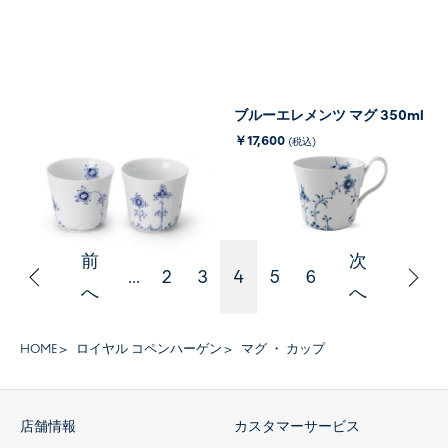
ブルーエレメンツ カップ ペア
ブルーエレメンツ マグ 350ml
250ml
￥17,600
(税込)
￥17,600
(税込)
前
次
...
2
3
4
5
6
へ
へ
HOME
ロイヤル コペンハーゲン
マグ ・ カップ
店舗情報
カスタマーサービス