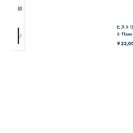
絞り込み
ヒストリ
ト 11cm
クリア
OK
￥22,0