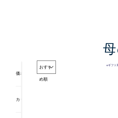
母
eギフト
おすす
価格
め順
カテゴリー