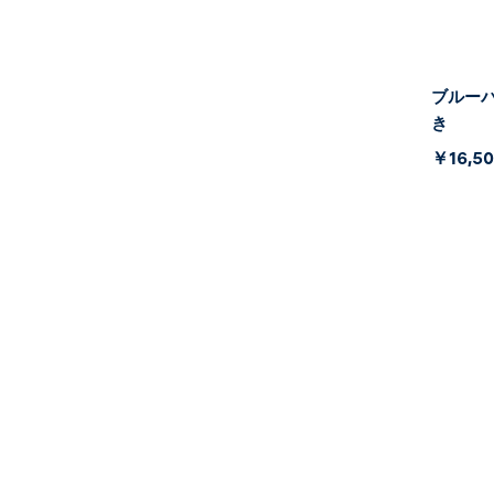
ブルーパ
き
￥16,5